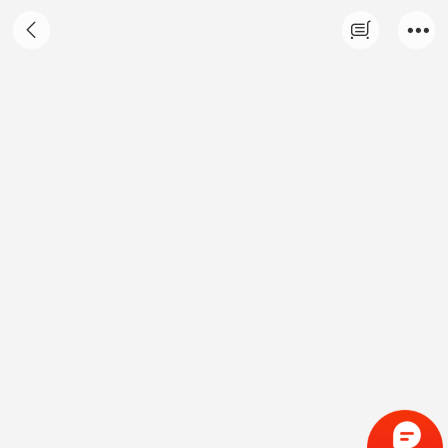
短袖工作服T恤 印字定制 条纹领