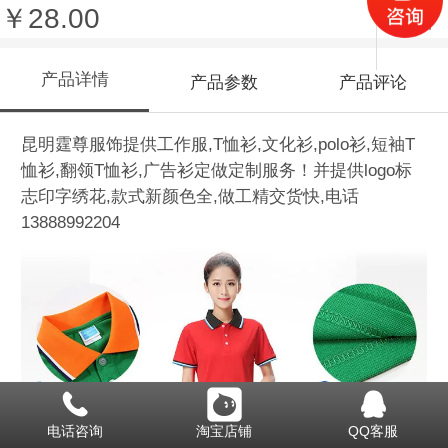
￥28.00
收藏
产品详情
产品参数
产品评论
昆明霆尊服饰提供工作服,T恤衫,文化衫,polo衫,短袖T
恤衫,翻领T恤衫,广告衫定做定制服务！并提供logo标
志印字绣花,款式新颜色全,做工精交货快,电话
13888992204
电话咨询
淘宝店铺
QQ客服